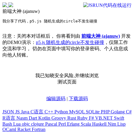
前端大神 (ajanuw)
我分享了代码，p5.js 随机生成的circle不发生碰撞
注意：关闭本对话框后， 你将看到由
前端大神 (ajanuw)
开发
的DEMO演示：
p5.js 随机生成的circle不发生碰撞
，仅限工作
交流和学习， 切勿在页面中填写你的登录密码、个人信息或
向他人转账。
我已知晓安全风险,并继续浏览
测试页面
编辑源码
|
下载源码
JSON
JS
Java
C语言
C++
Python
MySQL
SQLite
PHP
Golang
C#
R语言
Nasm
Dart
Kotlin
Groovy
Rust
Ruby
F#
VB.NET
Swift
Bash
Lua
objc
clojure
Pascal
Perl
Erlang
Scala
Haskell
Nim
Lisp
OCaml
Racket
Fortran