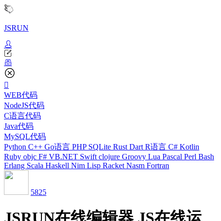
JSRUN
WEB代码
NodeJS代码
C语言代码
Java代码
MySQL代码
Python
C++
Go语言
PHP
SQLite
Rust
Dart
R语言
C#
Kotlin
Ruby
objc
F#
VB.NET
Swift
clojure
Groovy
Lua
Pascal
Perl
Bash
Erlang
Scala
Haskell
Nim
Lisp
Racket
Nasm
Fortran
5825
JSRUN在线编辑器 JS在线运