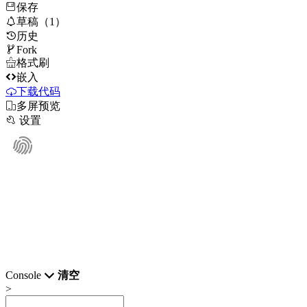
保存

草稿（1）
历史

Fork

格式刷

嵌入
下载代码

多屏预览

设置
Console
清空
>