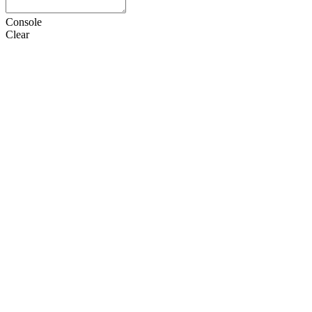
Console
Clear
HTML
CSS
JS
设置
语言
Doctype
选项