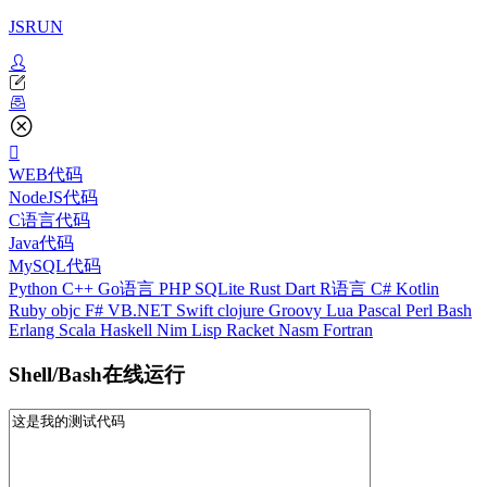
JSRUN
WEB代码
NodeJS代码
C语言代码
Java代码
MySQL代码
Python
C++
Go语言
PHP
SQLite
Rust
Dart
R语言
C#
Kotlin
Ruby
objc
F#
VB.NET
Swift
clojure
Groovy
Lua
Pascal
Perl
Bash
Erlang
Scala
Haskell
Nim
Lisp
Racket
Nasm
Fortran
Shell/Bash在线运行