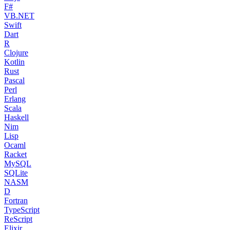
F#
VB.NET
Swift
Dart
R
Clojure
Kotlin
Rust
Pascal
Perl
Erlang
Scala
Haskell
Nim
Lisp
Ocaml
Racket
MySQL
SQLite
NASM
D
Fortran
TypeScript
ReScript
Elixir