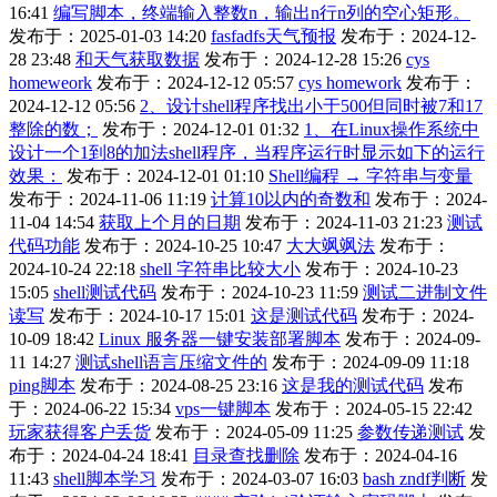
16:41
编写脚本，终端输入整数n，输出n行n列的空心矩形。
发布于：2025-01-03 14:20
fasfadfs天气预报
发布于：2024-12-
28 23:48
和天气获取数据
发布于：2024-12-28 15:26
cys
homeweork
发布于：2024-12-12 05:57
cys homework
发布于：
2024-12-12 05:56
2、设计shell程序找出小于500但同时被7和17
整除的数；
发布于：2024-12-01 01:32
1、在Linux操作系统中
设计一个1到8的加法shell程序，当程序运行时显示如下的运行
效果：
发布于：2024-12-01 01:10
Shell编程 → 字符串与变量
发布于：2024-11-06 11:19
计算10以内的奇数和
发布于：2024-
11-04 14:54
获取上个月的日期
发布于：2024-11-03 21:23
测试
代码功能
发布于：2024-10-25 10:47
大大飒飒法
发布于：
2024-10-24 22:18
shell 字符串比较大小
发布于：2024-10-23
15:05
shell测试代码
发布于：2024-10-23 11:59
测试二进制文件
读写
发布于：2024-10-17 15:01
这是测试代码
发布于：2024-
10-09 18:42
Linux 服务器一键安装部署脚本
发布于：2024-09-
11 14:27
测试shell语言压缩文件的
发布于：2024-09-09 11:18
ping脚本
发布于：2024-08-25 23:16
这是我的测试代码
发布
于：2024-06-22 15:34
vps一键脚本
发布于：2024-05-15 22:42
玩家获得客户丢货
发布于：2024-05-09 11:25
参数传递测试
发
布于：2024-04-24 18:41
目录查找删除
发布于：2024-04-16
11:43
shell脚本学习
发布于：2024-03-07 16:03
bash zndf判断
发