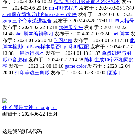
布于：2024-03-06 10:23
#### 实验1.1验证输入密码脚本
发布
于：2024-03-05 20:16
rm -f测试程序
发布于：2024-03-05 17:40
shell保存简悦导出的markdown文件
发布于：2024-03-03 15:22
grep 三个命令递进组合
发布于：2024-02-28 17:41
if+单大括号
发布于：2024-02-22 15:18
cp拷贝文件
发布于：2024-02-22
14:48
shell脚本编辑学习
发布于：2024-02-20 09:24
shell脚本
发
布于：2024-01-26 20:43
学习shell
发布于：2024-01-23 17:31
此
脚本检测ChIP-seq样本是否input和IP匹配
发布于：2024-01-17
13:38
一键运行脚本
发布于：2024-01-13 21:37
单点进程与图
形声音进程
发布于：2024-01-12 14:58
随机生成10个不相同的
整
发布于：2023-12-08 10:18
game color
发布于：2023-12-04
20:01
打印等边三角形
发布于：2023-11-28 20:00
[更多]
作者
我是大神（hongqt）
编辑于：2024-06-22 15:34
这是我的测试代码