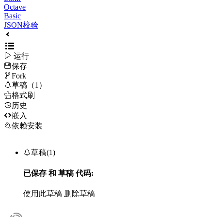
Octave
Basic
JSON校验

运行
保存

Fork

草稿（1）

格式刷
历史

嵌入
依赖安装

草稿(1)
已保存
和
草稿
代码:
使用此草稿
删除草稿