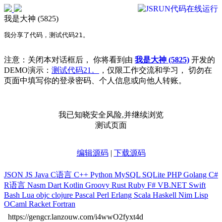
我是大神 (5825)
我分享了代码，测试代码21。
注意：关闭本对话框后， 你将看到由
我是大神 (5825)
开发的
DEMO演示：
测试代码21。
，仅限工作交流和学习， 切勿在
页面中填写你的登录密码、个人信息或向他人转账。
我已知晓安全风险,并继续浏览
测试页面
编辑源码
|
下载源码
JSON
JS
Java
C语言
C++
Python
MySQL
SQLite
PHP
Golang
C#
R语言
Nasm
Dart
Kotlin
Groovy
Rust
Ruby
F#
VB.NET
Swift
Bash
Lua
objc
clojure
Pascal
Perl
Erlang
Scala
Haskell
Nim
Lisp
OCaml
Racket
Fortran