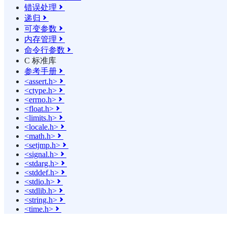
错误处理

递归

可变参数

内存管理

命令行参数

C 标准库
参考手册

<assert.h>

<ctype.h>

<errno.h>

<float.h>

<limits.h>

<locale.h>

<math.h>

<setjmp.h>

<signal.h>

<stdarg.h>

<stddef.h>

<stdio.h>

<stdlib.h>

<string.h>

<time.h>
