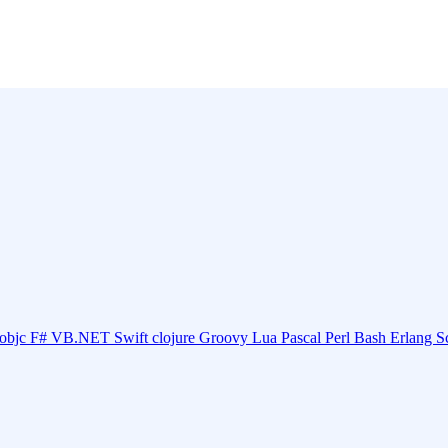
objc
F#
VB.NET
Swift
clojure
Groovy
Lua
Pascal
Perl
Bash
Erlang
S