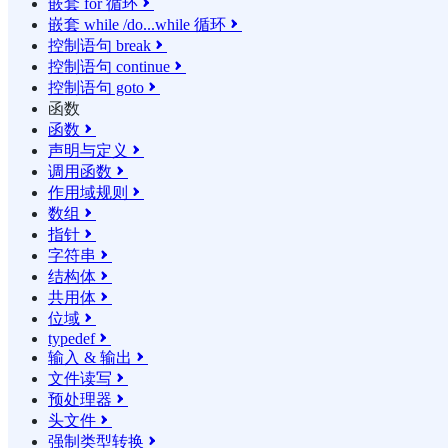
嵌套 for 循环

嵌套 while /do...while 循环

控制语句 break

控制语句 continue

控制语句 goto

函数
函数

声明与定义

调用函数

作用域规则

数组

指针

字符串

结构体

共用体

位域

typedef

输入 & 输出

文件读写

预处理器

头文件

强制类型转换
