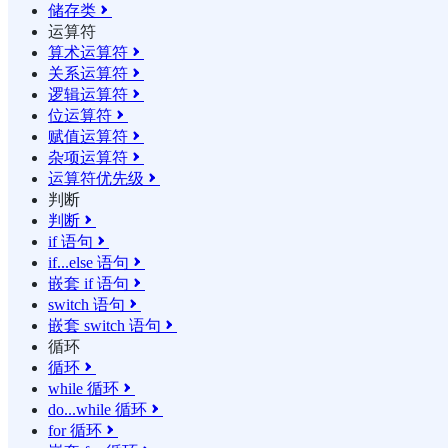
储存类

运算符
算术运算符

关系运算符

逻辑运算符

位运算符

赋值运算符

杂项运算符

运算符优先级

判断
判断

if 语句

if...else 语句

嵌套 if 语句

switch 语句

嵌套 switch 语句

循环
循环

while 循环

do...while 循环

for 循环
