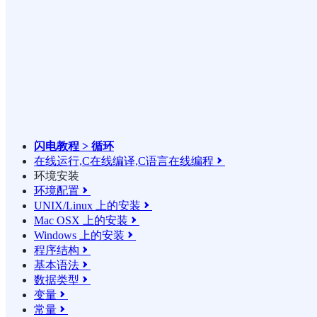
闪电教程 > 循环
在线运行,C在线编译,C语言在线编程

环境安装
环境配置

UNIX/Linux 上的安装

Mac OSX 上的安装

Windows 上的安装

程序结构

基本语法

数据类型

变量

常量
