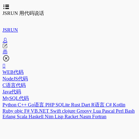
JSRUN 用代码说话
JSRUN
WEB代码
NodeJS代码
C语言代码
Java代码
MySQL代码
Python
C++
Go语言
PHP
SQLite
Rust
Dart
R语言
C#
Kotlin
Ruby
objc
F#
VB.NET
Swift
clojure
Groovy
Lua
Pascal
Perl
Bash
Erlang
Scala
Haskell
Nim
Lisp
Racket
Nasm
Fortran