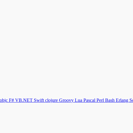
objc
F#
VB.NET
Swift
clojure
Groovy
Lua
Pascal
Perl
Bash
Erlang
S