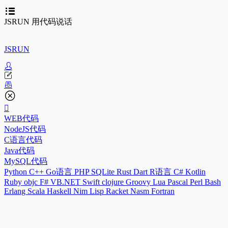
JSRUN 用代码说话
JSRUN
WEB代码
NodeJS代码
C语言代码
Java代码
MySQL代码
Python
C++
Go语言
PHP
SQLite
Rust
Dart
R语言
C#
Kotlin
Ruby
objc
F#
VB.NET
Swift
clojure
Groovy
Lua
Pascal
Perl
Bash
Erlang
Scala
Haskell
Nim
Lisp
Racket
Nasm
Fortran