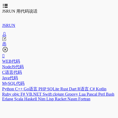
JSRUN 用代码说话
JSRUN
WEB代码
NodeJS代码
C语言代码
Java代码
MySQL代码
Python
C++
Go语言
PHP
SQLite
Rust
Dart
R语言
C#
Kotlin
Ruby
objc
F#
VB.NET
Swift
clojure
Groovy
Lua
Pascal
Perl
Bash
Erlang
Scala
Haskell
Nim
Lisp
Racket
Nasm
Fortran