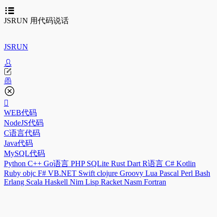
JSRUN 用代码说话
JSRUN
WEB代码
NodeJS代码
C语言代码
Java代码
MySQL代码
Python
C++
Go语言
PHP
SQLite
Rust
Dart
R语言
C#
Kotlin
Ruby
objc
F#
VB.NET
Swift
clojure
Groovy
Lua
Pascal
Perl
Bash
Erlang
Scala
Haskell
Nim
Lisp
Racket
Nasm
Fortran