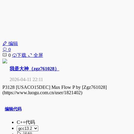
编辑
0
0
下载
全屏
我是大神（zgz761028）
2026-04-11 22:11
P3128 [USACO15DEC] Max Flow P by [Zgz761028]
(https://www.luogu.com.cn/user/1821402)