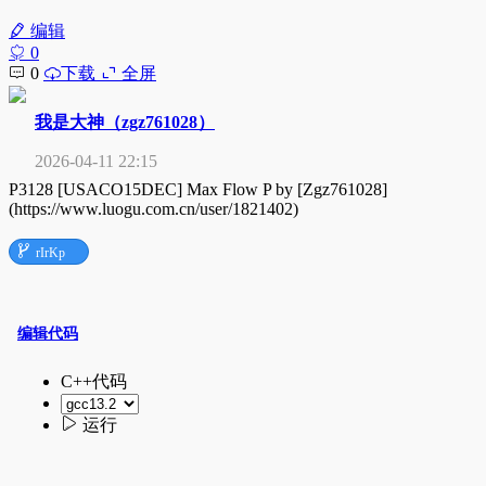
编辑
0
0
下载
全屏
我是大神（zgz761028）
2026-04-11 22:15
P3128 [USACO15DEC] Max Flow P by [Zgz761028]
(https://www.luogu.com.cn/user/1821402)

rIrKp