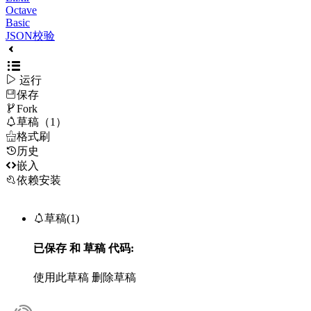
Octave
Basic
JSON校验

运行
保存

Fork

草稿（1）

格式刷
历史

嵌入
依赖安装

草稿(1)
已保存
和
草稿
代码:
使用此草稿
删除草稿