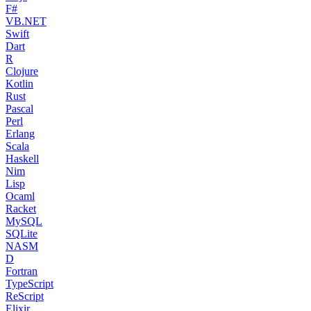
F#
VB.NET
Swift
Dart
R
Clojure
Kotlin
Rust
Pascal
Perl
Erlang
Scala
Haskell
Nim
Lisp
Ocaml
Racket
MySQL
SQLite
NASM
D
Fortran
TypeScript
ReScript
Elixir