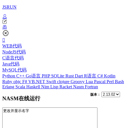
JSRUN
WEB代码
NodeJS代码
C语言代码
Java代码
MySQL代码
Python
C++
Go语言
PHP
SQLite
Rust
Dart
R语言
C#
Kotlin
Ruby
objc
F#
VB.NET
Swift
clojure
Groovy
Lua
Pascal
Perl
Bash
Erlang
Scala
Haskell
Nim
Lisp
Racket
Nasm
Fortran
版本：
NASM在线运行