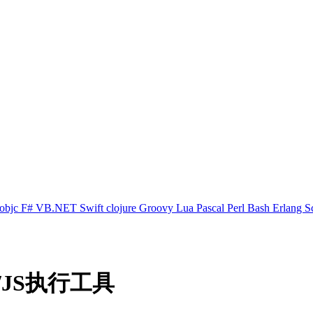
objc
F#
VB.NET
Swift
clojure
Groovy
Lua
Pascal
Perl
Bash
Erlang
S
/JS执行工具