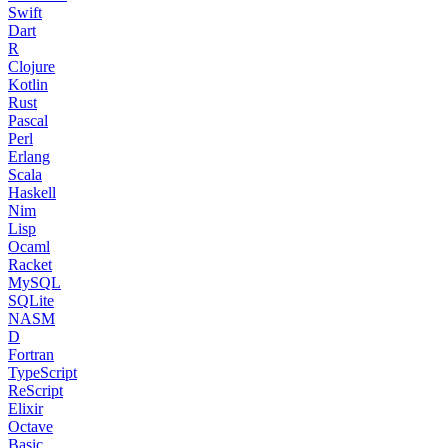
Swift
Dart
R
Clojure
Kotlin
Rust
Pascal
Perl
Erlang
Scala
Haskell
Nim
Lisp
Ocaml
Racket
MySQL
SQLite
NASM
D
Fortran
TypeScript
ReScript
Elixir
Octave
Basic