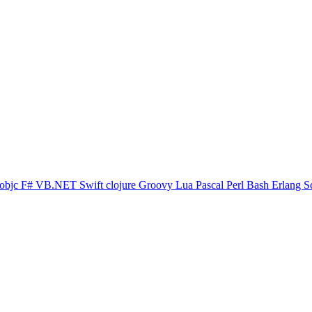
objc
F#
VB.NET
Swift
clojure
Groovy
Lua
Pascal
Perl
Bash
Erlang
S