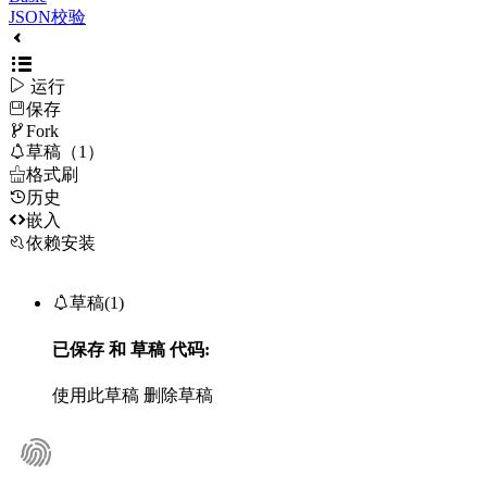
JSON校验

运行
保存

Fork

草稿（1）

格式刷
历史

嵌入
依赖安装

草稿(1)
已保存
和
草稿
代码:
使用此草稿
删除草稿