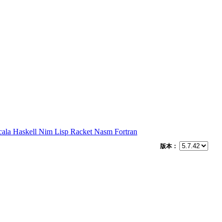
cala
Haskell
Nim
Lisp
Racket
Nasm
Fortran
版本：