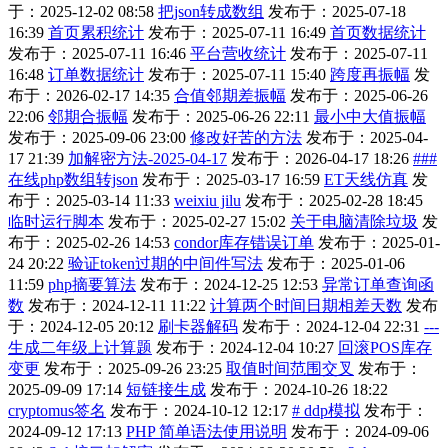
于：2025-12-02 08:58
把json转成数组
发布于：2025-07-18
16:39
首页累积统计
发布于：2025-07-11 16:49
首页数据统计
发布于：2025-07-11 16:46
平台营收统计
发布于：2025-07-11
16:48
订单数据统计
发布于：2025-07-11 15:40
跨度再振幅
发
布于：2026-02-17 14:35
合值邻期差振幅
发布于：2025-06-26
22:06
邻期合振幅
发布于：2025-06-26 22:11
最小中大值振幅
发布于：2025-09-06 23:00
修改好苦的方法
发布于：2025-04-
17 21:39
加解密方法-2025-04-17
发布于：2026-04-17 18:26
###
在线php数组转json
发布于：2025-03-17 16:59
ET天线仿真
发
布于：2025-03-14 11:33
weixiu jilu
发布于：2025-02-28 18:45
临时运行脚本
发布于：2025-02-27 15:02
关于电脑清除垃圾
发
布于：2025-02-26 14:53
condor库存错误订单
发布于：2025-01-
24 20:22
验证token过期的中间件写法
发布于：2025-01-06
11:59
php摘要算法
发布于：2024-12-25 12:53
异常订单查询函
数
发布于：2024-12-11 11:22
计算两个时间日期相差天数
发布
于：2024-12-05 20:12
刷卡器解码
发布于：2024-12-04 22:31
---
生成二年级上计算题
发布于：2024-12-04 10:27
回滚POS库存
变更
发布于：2025-09-26 23:25
取值时间范围交叉
发布于：
2025-09-09 17:14
短链接生成
发布于：2024-10-26 18:22
cryptomus签名
发布于：2024-10-12 12:17
# ddp模拟
发布于：
2024-09-12 17:13
PHP 简单语法使用说明
发布于：2024-09-06