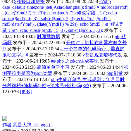
08:43
Syh接口加解密
发布于：2024-08-20 20:58
<?php
date_default_timezone_set('Asia/Shanghai'); $md5 = md5(date('md')
. (date('YmdH') % 29)); echo $md5 ."\n 修改字段：\n"; echo
substr($md5, -6, 3) . substr($md5, 2, 3); echo "\n"; $md5 =
md5(date('Ymd') . (date('YmdH') % 29)); echo $md5 ."\n 测试登
录：\n"; echo substr($md5, -5, 3) . substr($md5, 3, 3);
发布于：
2024-10-28 10:07
时间戳数据
发布于：2024-08-06 17:51
php代
码啊
发布于：2024-07-22 09:26
开始时，链接在容器右侧之外
*/
发布于：2024-07-17 10:54
# 一个简单的代码简介，垂直的
滚动文字。#
发布于：2024-07-17 10:30
v都是观复嘟嘟代发
发
布于：2024-06-24 16:05
## php 之token生成实现
发布于：
2024-06-20 21:38
简简单单学个习
发布于：2024-06-20 14:44
检
测字符串是否为json类型
发布于：2024-06-15 10:32
php刷量
发
布于：2024-06-14 12:42
php生成订单号 生成规则：年月日时
分秒微秒+随机码(2位)+流水号+随机码(3位)
发布于：2024-06-
12 09:36
[更多]
作者
我是大神（iepngs）
编辑于：2024-05-24 20:25