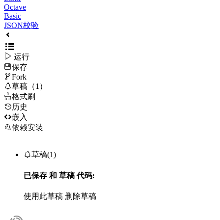
Octave
Basic
JSON校验

运行
保存

Fork

草稿（1）

格式刷
历史

嵌入
依赖安装

草稿(1)
已保存
和
草稿
代码:
使用此草稿
删除草稿