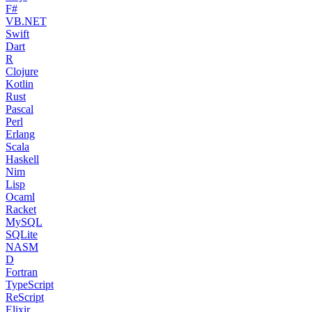
F#
VB.NET
Swift
Dart
R
Clojure
Kotlin
Rust
Pascal
Perl
Erlang
Scala
Haskell
Nim
Lisp
Ocaml
Racket
MySQL
SQLite
NASM
D
Fortran
TypeScript
ReScript
Elixir