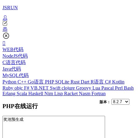
JSRUN
WEB代码
NodeJS代码
C语言代码
Java代码
MySQL代码
Python
C++
Go语言
PHP
SQLite
Rust
Dart
R语言
C#
Kotlin
Ruby
objc
F#
VB.NET
Swift
clojure
Groovy
Lua
Pascal
Perl
Bash
Erlang
Scala
Haskell
Nim
Lisp
Racket
Nasm
Fortran
版本：
PHP在线运行