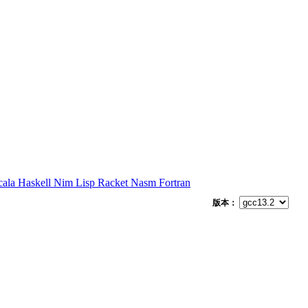
cala
Haskell
Nim
Lisp
Racket
Nasm
Fortran
版本：