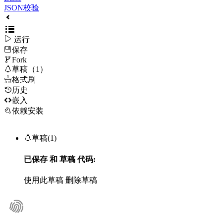
JSON校验

运行
保存

Fork

草稿（1）

格式刷
历史

嵌入
依赖安装

草稿(1)
已保存
和
草稿
代码:
使用此草稿
删除草稿