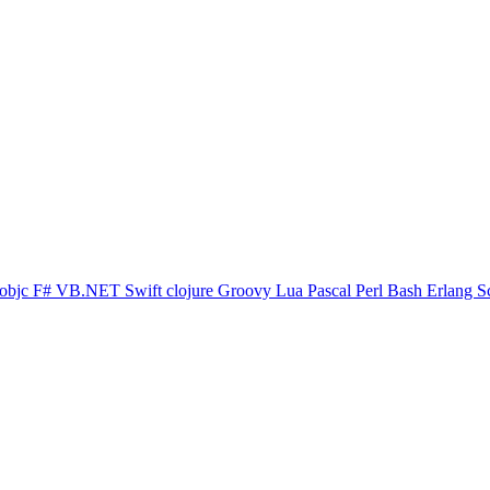
objc
F#
VB.NET
Swift
clojure
Groovy
Lua
Pascal
Perl
Bash
Erlang
S