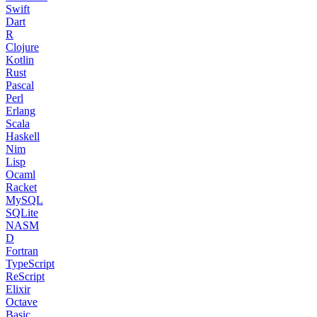
Swift
Dart
R
Clojure
Kotlin
Rust
Pascal
Perl
Erlang
Scala
Haskell
Nim
Lisp
Ocaml
Racket
MySQL
SQLite
NASM
D
Fortran
TypeScript
ReScript
Elixir
Octave
Basic