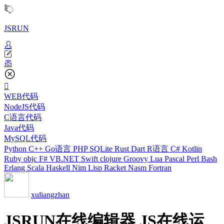
JSRUN
WEB代码
NodeJS代码
C语言代码
Java代码
MySQL代码
Python
C++
Go语言
PHP
SQLite
Rust
Dart
R语言
C#
Kotlin
Ruby
objc
F#
VB.NET
Swift
clojure
Groovy
Lua
Pascal
Perl
Bash
Erlang
Scala
Haskell
Nim
Lisp
Racket
Nasm
Fortran
xuliangzhan
JSRUN在线编辑器 JS在线运