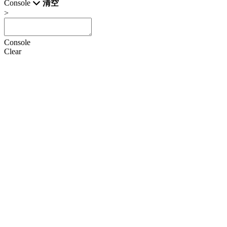
Console
清空
>
Console
Clear
HTML
CSS
JS
设置
语言
Doctype