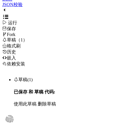
JSON校验

运行
保存

Fork

草稿（1）

格式刷
历史

嵌入
依赖安装

草稿(1)
已保存
和
草稿
代码:
使用此草稿
删除草稿