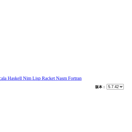
cala
Haskell
Nim
Lisp
Racket
Nasm
Fortran
版本：