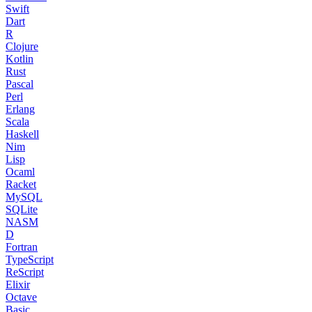
Swift
Dart
R
Clojure
Kotlin
Rust
Pascal
Perl
Erlang
Scala
Haskell
Nim
Lisp
Ocaml
Racket
MySQL
SQLite
NASM
D
Fortran
TypeScript
ReScript
Elixir
Octave
Basic