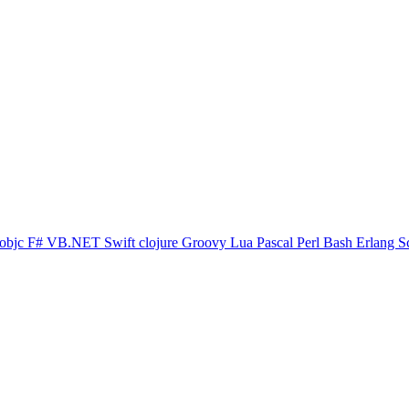
objc
F#
VB.NET
Swift
clojure
Groovy
Lua
Pascal
Perl
Bash
Erlang
S