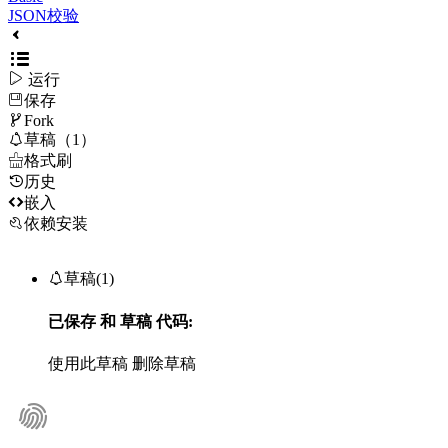
JSON校验

运行
保存

Fork

草稿（1）

格式刷
历史

嵌入
依赖安装

草稿(1)
已保存
和
草稿
代码:
使用此草稿
删除草稿