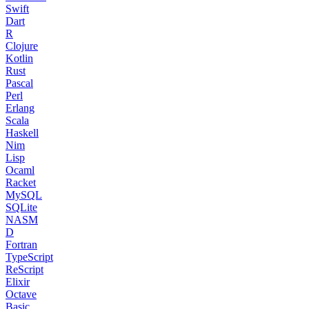
Swift
Dart
R
Clojure
Kotlin
Rust
Pascal
Perl
Erlang
Scala
Haskell
Nim
Lisp
Ocaml
Racket
MySQL
SQLite
NASM
D
Fortran
TypeScript
ReScript
Elixir
Octave
Basic