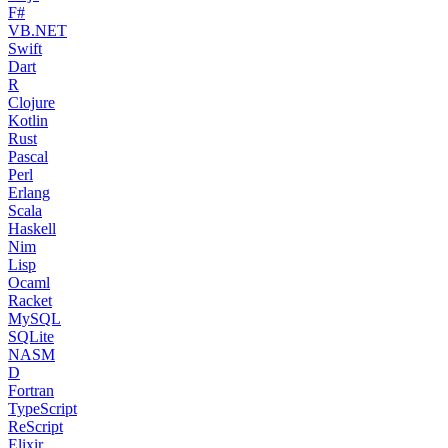
F#
VB.NET
Swift
Dart
R
Clojure
Kotlin
Rust
Pascal
Perl
Erlang
Scala
Haskell
Nim
Lisp
Ocaml
Racket
MySQL
SQLite
NASM
D
Fortran
TypeScript
ReScript
Elixir