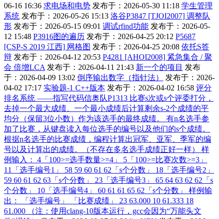
06-16 16:36
求电场和电势
发布于：2026-05-30 11:18
学生管理
系统
发布于：2026-05-26 15:13
洛谷P3847 [TJOI2007] 调整队
形
发布于：2026-05-15 09:01
调试rfind功能
发布于：2026-05-
12 15:48
P3916图的遍历
发布于：2026-04-25 20:12
P5687
[CSP-S 2019 江西] 网格图
发布于：2026-04-25 20:08
依托S答
辩
发布于：2026-04-12 20:53
P4281 [AHOI2008] 紧急集合 / 聚
会 倍增LCA
发布于：2026-04-11 21:43
新一个的项目
发布
于：2026-04-09 13:02
倒序输出数字（指针法）
发布于：2026-
04-02 17:17
实验题-1 C++版本
发布于：2026-04-02 16:58
评分
排名系统 ——指写代码信奥队P1313 比赛s次或s个评委打分，
去掉一个最大成绩、一个最小成绩后计算剩余s-2个成绩的平
均分（保留3位小数）作为该选手的最终成绩。 有n名选手参
加了比赛，从键盘读入每位选手的编号以及他们的s个成绩。
根据n名选手的比赛成绩，编程计算出冠军、亚军、季军的编
号以及计算出的成绩。（不存在多名选手成绩正好一样） 样
例输入： 4「100>=选手数量>=4」 5「100>=比赛次数>=3」
11「选手编号1」 58 59 60 61 62「s个分数」 18「选手编号2」
59 60 61 62 63「s个分数」 23「选手编号3」 65 64 63 62 62「s
个分数」 10「选手编号4」 60 61 61 65 62「s个分数」 样例输
出： 「选手编号」 「比赛成绩」 23 63.000 10 61.333 18
61.000 （注：使用clang-10版本运行，gcc会因为“万能头文