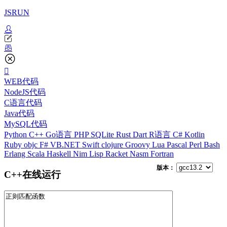
JSRUN
WEB代码
NodeJS代码
C语言代码
Java代码
MySQL代码
Python
C++
Go语言
PHP
SQLite
Rust
Dart
R语言
C#
Kotlin
Ruby
objc
F#
VB.NET
Swift
clojure
Groovy
Lua
Pascal
Perl
Bash
Erlang
Scala
Haskell
Nim
Lisp
Racket
Nasm
Fortran
版本：
C++在线运行