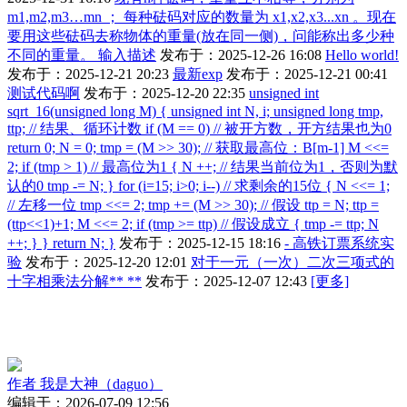
m1,m2,m3…mn ； 每种砝码对应的数量为 x1,x2,x3...xn 。现在
要用这些砝码去称物体的重量(放在同一侧)，问能称出多少种
不同的重量。 输入描述
发布于：2025-12-26 16:08
Hello world!
发布于：2025-12-21 20:23
最新exp
发布于：2025-12-21 00:41
测试代码啊
发布于：2025-12-20 22:35
unsigned int
sqrt_16(unsigned long M) { unsigned int N, i; unsigned long tmp,
ttp; // 结果、循环计数 if (M == 0) // 被开方数，开方结果也为0
return 0; N = 0; tmp = (M >> 30); // 获取最高位：B[m-1] M <<=
2; if (tmp > 1) // 最高位为1 { N ++; // 结果当前位为1，否则为默
认的0 tmp -= N; } for (i=15; i>0; i--) // 求剩余的15位 { N <<= 1;
// 左移一位 tmp <<= 2; tmp += (M >> 30); // 假设 ttp = N; ttp =
(ttp<<1)+1; M <<= 2; if (tmp >= ttp) // 假设成立 { tmp -= ttp; N
++; } } return N; }
发布于：2025-12-15 18:16
- 高铁订票系统实
验
发布于：2025-12-20 12:01
对于一元（一次）二次三项式的
十字相乘法分解** **
发布于：2025-12-07 12:43
[更多]
作者
我是大神（daguo）
编辑于：2026-07-09 12:56