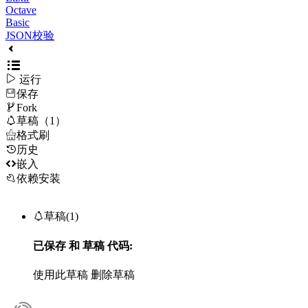
Octave
Basic
JSON校验

运行
保存

Fork

草稿（1）

格式刷
历史

嵌入
依赖安装

草稿(1)
已保存
和
草稿
代码:
使用此草稿
删除草稿