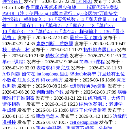
件”报错）
发布于：2026-03-27 22:20
list NEU
发布于：2026-
03-25 15:49
多店库存买货求最少价钱 ——指写代码信奥队
P5018 （注：使用clang-10版本运行，gcc会因为“万能头文
件”报错） 样例输入： 10「买货总数」 4「商店数量」 14「单
价1」 3「库存1」 16「单价2」 2「库存2」 18「单价3」
10「库存3」 13「单价4」 6「库存4」 样例输出： 136「最小
花费」
发布于：2026-03-22 21:05
最后一天了加油
发布于：
2026-03-22 14:35
素数判断，质数题
发布于：2026-03-20 19:47
栈，链表，树
发布于：2026-03-21 11:23
拓扑排序题目tm
发布
于：2026-03-19 21:38
猜数字游戏
发布于：2026-03-19 11:59
简
单c++课程2
发布于：2026-03-19 08:44
简单c++课程
发布于：
2026-03-19 02:03
表格求和 未完成
发布于：2026-03-18 11:53
A/B 问题 如何在 int longlong 里面 求double类型 并且还有五位
小数点 注意头文件和 cout地方
发布于：2026-03-16 18:06
真质
数判断
发布于：2026-03-08 21:04
x进制转换为y进制
发布于：
2026-03-06 20:32
判断因数个数
发布于：2026-02-03 17:09
病毒
哦谁打开谁倒霉
发布于：2026-01-21 22:11
练习练习，大佬们
请多指教！
发布于：2026-01-15 16:23
结构体案例1：老师学
生成绩
发布于：2026-01-15 13:06
提取干化学反射率
发布于：
2026-01-13 15:45
哦急急急人
发布于：2026-01-12 18:35
边缘配
准拼接
发布于：2026-01-07 10:17
cell deduplicate
发布于：
2025-12-31 16:16
现有n种砝码，重量互不相等，分别为