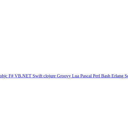
objc
F#
VB.NET
Swift
clojure
Groovy
Lua
Pascal
Perl
Bash
Erlang
S