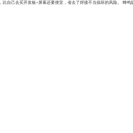
成品，比自己去买开发板+屏幕还要便宜，省去了焊接不当搞坏的风险。 蜂鸣