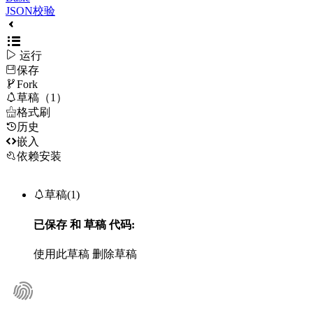
JSON校验

运行
保存

Fork

草稿（1）

格式刷
历史

嵌入
依赖安装

草稿(1)
已保存
和
草稿
代码:
使用此草稿
删除草稿