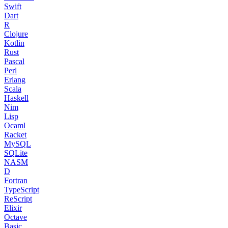
Swift
Dart
R
Clojure
Kotlin
Rust
Pascal
Perl
Erlang
Scala
Haskell
Nim
Lisp
Ocaml
Racket
MySQL
SQLite
NASM
D
Fortran
TypeScript
ReScript
Elixir
Octave
Basic