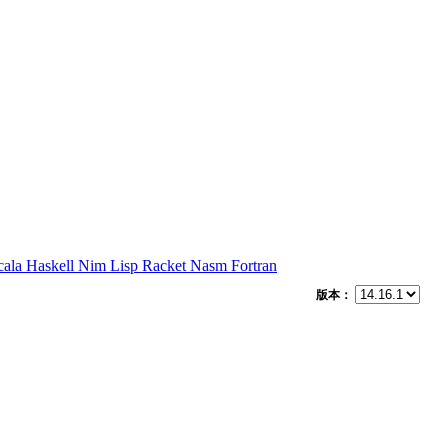
cala
Haskell
Nim
Lisp
Racket
Nasm
Fortran
版本：