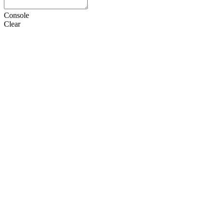
Console
Clear
HTML
CSS
JS
设置
语言
Doctype
选项