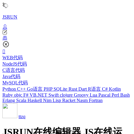
JSRUN
WEB代码
NodeJS代码
C语言代码
Java代码
MySQL代码
Python
C++
Go语言
PHP
SQLite
Rust
Dart
R语言
C#
Kotlin
Ruby
objc
F#
VB.NET
Swift
clojure
Groovy
Lua
Pascal
Perl
Bash
Erlang
Scala
Haskell
Nim
Lisp
Racket
Nasm
Fortran
ttzq
JSRUN在线编辑器 JS在线运