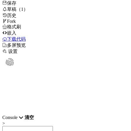
保存

草稿（1）
历史

Fork

格式刷

嵌入
下载代码

多屏预览

设置
Console
清空
>