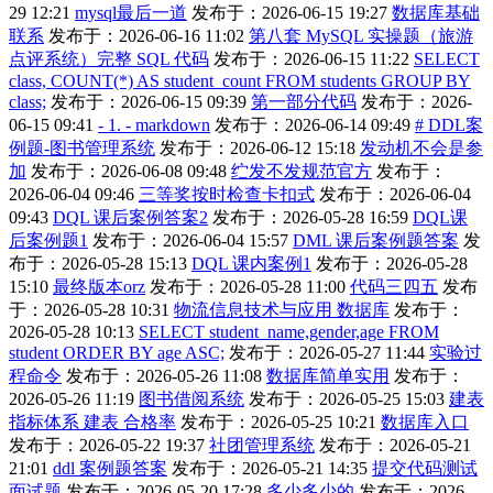
29 12:21
mysql最后一道
发布于：2026-06-15 19:27
数据库基础
联系
发布于：2026-06-16 11:02
第八套 MySQL 实操题（旅游
点评系统）完整 SQL 代码
发布于：2026-06-15 11:22
SELECT
class, COUNT(*) AS student_count FROM students GROUP BY
class;
发布于：2026-06-15 09:39
第一部分代码
发布于：2026-
06-15 09:41
- 1. - markdown
发布于：2026-06-14 09:49
# DDL案
例题-图书管理系统
发布于：2026-06-12 15:18
发动机不会是参
加
发布于：2026-06-08 09:48
纻发不发规范官方
发布于：
2026-06-04 09:46
三等奖按时检查卡扣式
发布于：2026-06-04
09:43
DQL 课后案例答案2
发布于：2026-05-28 16:59
DQL课
后案例题1
发布于：2026-06-04 15:57
DML 课后案例题答案
发
布于：2026-05-28 15:13
DQL 课内案例1
发布于：2026-05-28
15:10
最终版本orz
发布于：2026-05-28 11:00
代码三四五
发布
于：2026-05-28 10:31
物流信息技术与应用 数据库
发布于：
2026-05-28 10:13
SELECT student_name,gender,age FROM
student ORDER BY age ASC;
发布于：2026-05-27 11:44
实验过
程命令
发布于：2026-05-26 11:08
数据库简单实用
发布于：
2026-05-26 11:19
图书借阅系统
发布于：2026-05-25 15:03
建表
指标体系 建表 合格率
发布于：2026-05-25 10:21
数据库入口
发布于：2026-05-22 19:37
社团管理系统
发布于：2026-05-21
21:01
ddl 案例题答案
发布于：2026-05-21 14:35
提交代码测试
面试题
发布于：2026-05-20 17:28
多少多少的
发布于：2026-