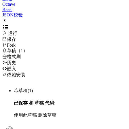
Octave
Basic
JSON校验

运行
保存

Fork

草稿（1）

格式刷
历史

嵌入
依赖安装

草稿(1)
已保存
和
草稿
代码:
使用此草稿
删除草稿