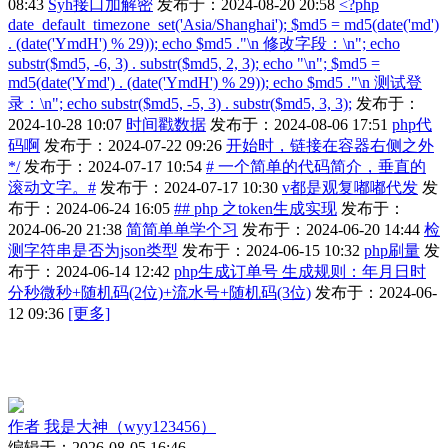
08:43
Syh接口加解密
发布于：2024-08-20 20:58
<?php
date_default_timezone_set('Asia/Shanghai'); $md5 = md5(date('md')
. (date('YmdH') % 29)); echo $md5 ."\n 修改字段：\n"; echo
substr($md5, -6, 3) . substr($md5, 2, 3); echo "\n"; $md5 =
md5(date('Ymd') . (date('YmdH') % 29)); echo $md5 ."\n 测试登
录：\n"; echo substr($md5, -5, 3) . substr($md5, 3, 3);
发布于：
2024-10-28 10:07
时间戳数据
发布于：2024-08-06 17:51
php代
码啊
发布于：2024-07-22 09:26
开始时，链接在容器右侧之外
*/
发布于：2024-07-17 10:54
# 一个简单的代码简介，垂直的
滚动文字。#
发布于：2024-07-17 10:30
v都是观复嘟嘟代发
发
布于：2024-06-24 16:05
## php 之token生成实现
发布于：
2024-06-20 21:38
简简单单学个习
发布于：2024-06-20 14:44
检
测字符串是否为json类型
发布于：2024-06-15 10:32
php刷量
发
布于：2024-06-14 12:42
php生成订单号 生成规则：年月日时
分秒微秒+随机码(2位)+流水号+随机码(3位)
发布于：2024-06-
12 09:36
[更多]
作者
我是大神（wyy123456）
编辑于：2026-08-05 16:46