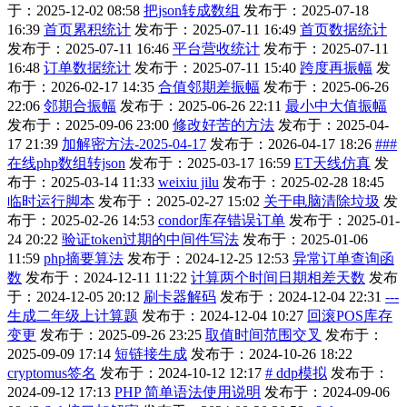
于：2025-12-02 08:58
把json转成数组
发布于：2025-07-18
16:39
首页累积统计
发布于：2025-07-11 16:49
首页数据统计
发布于：2025-07-11 16:46
平台营收统计
发布于：2025-07-11
16:48
订单数据统计
发布于：2025-07-11 15:40
跨度再振幅
发
布于：2026-02-17 14:35
合值邻期差振幅
发布于：2025-06-26
22:06
邻期合振幅
发布于：2025-06-26 22:11
最小中大值振幅
发布于：2025-09-06 23:00
修改好苦的方法
发布于：2025-04-
17 21:39
加解密方法-2025-04-17
发布于：2026-04-17 18:26
###
在线php数组转json
发布于：2025-03-17 16:59
ET天线仿真
发
布于：2025-03-14 11:33
weixiu jilu
发布于：2025-02-28 18:45
临时运行脚本
发布于：2025-02-27 15:02
关于电脑清除垃圾
发
布于：2025-02-26 14:53
condor库存错误订单
发布于：2025-01-
24 20:22
验证token过期的中间件写法
发布于：2025-01-06
11:59
php摘要算法
发布于：2024-12-25 12:53
异常订单查询函
数
发布于：2024-12-11 11:22
计算两个时间日期相差天数
发布
于：2024-12-05 20:12
刷卡器解码
发布于：2024-12-04 22:31
---
生成二年级上计算题
发布于：2024-12-04 10:27
回滚POS库存
变更
发布于：2025-09-26 23:25
取值时间范围交叉
发布于：
2025-09-09 17:14
短链接生成
发布于：2024-10-26 18:22
cryptomus签名
发布于：2024-10-12 12:17
# ddp模拟
发布于：
2024-09-12 17:13
PHP 简单语法使用说明
发布于：2024-09-06