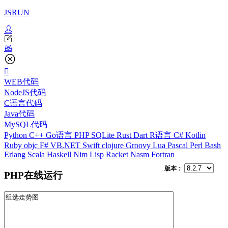
JSRUN
WEB代码
NodeJS代码
C语言代码
Java代码
MySQL代码
Python
C++
Go语言
PHP
SQLite
Rust
Dart
R语言
C#
Kotlin
Ruby
objc
F#
VB.NET
Swift
clojure
Groovy
Lua
Pascal
Perl
Bash
Erlang
Scala
Haskell
Nim
Lisp
Racket
Nasm
Fortran
版本：
PHP在线运行