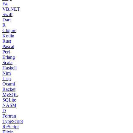
F#
VB.NET
Swift
Dart
R
Clojure
Kotlin
Rust
Pascal
Perl
Erlang
Scala
Haskell
Nim
Lisp
Ocaml
Racket
MySQL
SQLite
NASM
D
Fortran
TypeScript
ReScript
Elixir