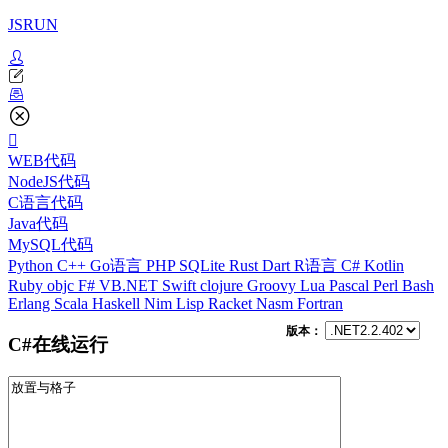
JSRUN
WEB代码
NodeJS代码
C语言代码
Java代码
MySQL代码
Python
C++
Go语言
PHP
SQLite
Rust
Dart
R语言
C#
Kotlin
Ruby
objc
F#
VB.NET
Swift
clojure
Groovy
Lua
Pascal
Perl
Bash
Erlang
Scala
Haskell
Nim
Lisp
Racket
Nasm
Fortran
版本：
C#在线运行