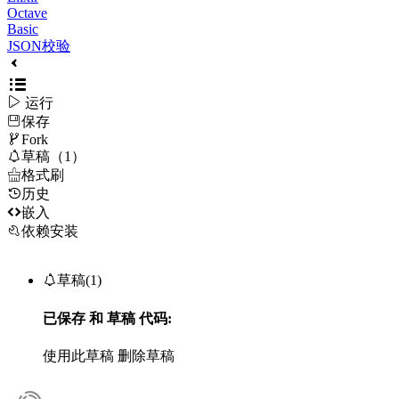
Octave
Basic
JSON校验

运行
保存

Fork

草稿（1）

格式刷
历史

嵌入
依赖安装

草稿(1)
已保存
和
草稿
代码:
使用此草稿
删除草稿