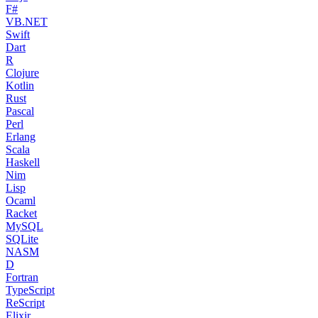
F#
VB.NET
Swift
Dart
R
Clojure
Kotlin
Rust
Pascal
Perl
Erlang
Scala
Haskell
Nim
Lisp
Ocaml
Racket
MySQL
SQLite
NASM
D
Fortran
TypeScript
ReScript
Elixir