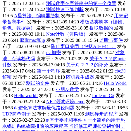
于：2025-12-03 15:51
测试数字在字符串中的第一个位置
发布
于：2025-11-24 15:42
测试快速下降判断
发布于：2025-10-18
11:05
A星算法、编辑器绘制
发布于：2025-09-28 12:37
用来记
录备忘事件
发布于：2025-11-09 14:29
横板基类脚本（怪物、
角色、数据类）
发布于：2025-09-23 18:05
提取数据的
发布
于：2025-09-03 19:11
Note计数（进阶版）
发布于：2025-08-
20 05:41
获取mac和ip
发布于：2025-08-18 15:54
监听与事件
发
布于：2025-09-04 08:09
防止窗口关闭（包括Alt+F4）。
发布
于：2025-08-01 18:51
rsa加密
发布于：2025-07-09 13:47
对象
池、存读档代码
发布于：2025-11-05 09:28
关于？？？的note
计数
发布于：2025-08-17 04:18
关于对？？？的评分
发布于：
2025-08-17 04:42
第一个程序
发布于：2025-06-22 01:22
cbc加
解密
发布于：2025-06-13 14:18
随机数生成器
发布于：2025-
05-30 13:57
测试的文件
发布于：2025-05-21 14:16
Hello World
发布于：2025-04-24 23:10
小朋友数学
发布于：2025-04-19
23:13
Hello world!
发布于：2025-03-25 15:37
for learn C#
发布
于：2025-03-21 12:34
NET测试环境demo
发布于：2025-03-13
16:58
de进化算法求解最优路径问题
发布于：2025-03-11 16:53
UDP简单例子
发布于：2025-03-07 11:06
测试异步的程序
发布
于：2025-02-27 22:23
# 基于委托和事件 > 一个简单的用于热
水锅炉系统故障排除的应用程序 当维修工程师检查锅炉时，