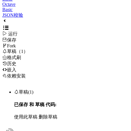
Octave
Basic
JSON校验

运行
保存

Fork

草稿（1）

格式刷
历史

嵌入
依赖安装

草稿(1)
已保存
和
草稿
代码:
使用此草稿
删除草稿