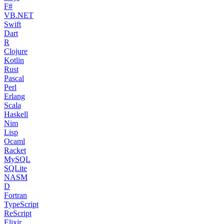
F#
VB.NET
Swift
Dart
R
Clojure
Kotlin
Rust
Pascal
Perl
Erlang
Scala
Haskell
Nim
Lisp
Ocaml
Racket
MySQL
SQLite
NASM
D
Fortran
TypeScript
ReScript
Elixir