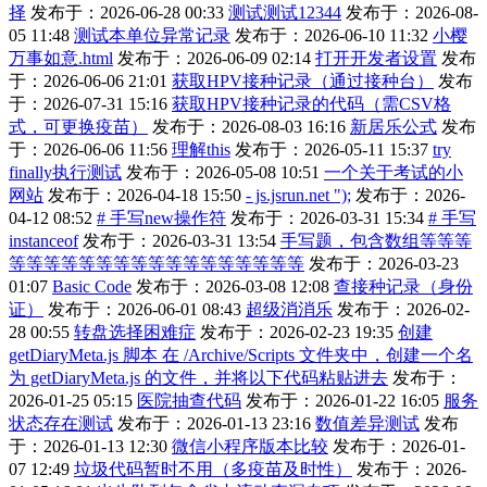
择
发布于：2026-06-28 00:33
测试测试12344
发布于：2026-08-
05 11:48
测试本单位异常记录
发布于：2026-06-10 11:32
小樱
万事如意.html
发布于：2026-06-09 02:14
打开开发者设置
发布
于：2026-06-06 21:01
获取HPV接种记录（通过接种台）
发布
于：2026-07-31 15:16
获取HPV接种记录的代码（需CSV格
式，可更换疫苗）
发布于：2026-08-03 16:16
新居乐公式
发布
于：2026-06-06 11:56
理解this
发布于：2026-05-11 15:37
try
finally执行测试
发布于：2026-05-08 10:51
一个关于考试的小
网站
发布于：2026-04-18 15:50
- js.jsrun.net ");
发布于：2026-
04-12 08:52
# 手写new操作符
发布于：2026-03-31 15:34
# 手写
instanceof
发布于：2026-03-31 13:54
手写题，包含数组等等等
等等等等等等等等等等等等等等等等等
发布于：2026-03-23
01:07
Basic Code
发布于：2026-03-08 12:08
查接种记录（身份
证）
发布于：2026-06-01 08:43
超级消消乐
发布于：2026-02-
28 00:55
转盘选择困难症
发布于：2026-02-23 19:35
创建
getDiaryMeta.js 脚本 在 /Archive/Scripts 文件夹中，创建一个名
为 getDiaryMeta.js 的文件，并将以下代码粘贴进去
发布于：
2026-01-25 05:15
医院抽查代码
发布于：2026-01-22 16:05
服务
状态存在测试
发布于：2026-01-13 23:16
数值差异测试
发布
于：2026-01-13 12:30
微信小程序版本比较
发布于：2026-01-
07 12:49
垃圾代码暂时不用（多疫苗及时性）
发布于：2026-