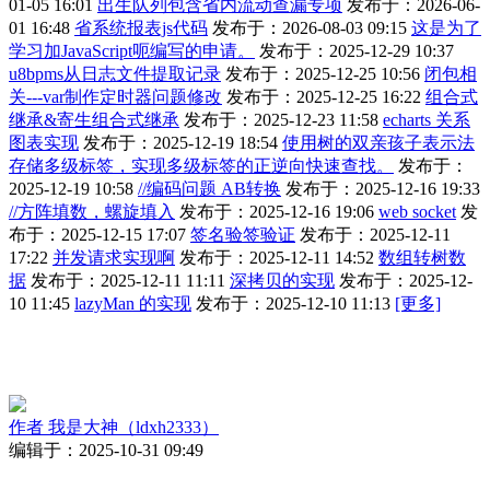
01-05 16:01
出生队列包含省内流动查漏专项
发布于：2026-06-
01 16:48
省系统报表js代码
发布于：2026-08-03 09:15
这是为了
学习加JavaScript呃编写的申请。
发布于：2025-12-29 10:37
u8bpms从日志文件提取记录
发布于：2025-12-25 10:56
闭包相
关---var制作定时器问题修改
发布于：2025-12-25 16:22
组合式
继承&寄生组合式继承
发布于：2025-12-23 11:58
echarts 关系
图表实现
发布于：2025-12-19 18:54
使用树的双亲孩子表示法
存储多级标签，实现多级标签的正逆向快速查找。
发布于：
2025-12-19 10:58
//编码问题 AB转换
发布于：2025-12-16 19:33
//方阵填数，螺旋填入
发布于：2025-12-16 19:06
web socket
发
布于：2025-12-15 17:07
签名验签验证
发布于：2025-12-11
17:22
并发请求实现啊
发布于：2025-12-11 14:52
数组转树数
据
发布于：2025-12-11 11:11
深拷贝的实现
发布于：2025-12-
10 11:45
lazyMan 的实现
发布于：2025-12-10 11:13
[更多]
作者
我是大神（ldxh2333）
编辑于：2025-10-31 09:49