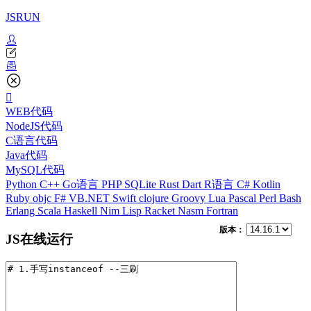
JSRUN
WEB代码
NodeJS代码
C语言代码
Java代码
MySQL代码
Python
C++
Go语言
PHP
SQLite
Rust
Dart
R语言
C#
Kotlin
Ruby
objc
F#
VB.NET
Swift
clojure
Groovy
Lua
Pascal
Perl
Bash
Erlang
Scala
Haskell
Nim
Lisp
Racket
Nasm
Fortran
版本：
JS在线运行