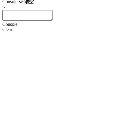
Console
清空
>
Console
Clear
HTML
CSS
JS
设置
语言
Doctype