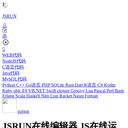
JSRUN
WEB代码
NodeJS代码
C语言代码
Java代码
MySQL代码
Python
C++
Go语言
PHP
SQLite
Rust
Dart
R语言
C#
Kotlin
Ruby
objc
F#
VB.NET
Swift
clojure
Groovy
Lua
Pascal
Perl
Bash
Erlang
Scala
Haskell
Nim
Lisp
Racket
Nasm
Fortran
zorion
JSRUN在线编辑器 JS在线运