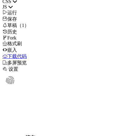
CSS
JS

运行
保存

草稿（1）
历史

Fork

格式刷

嵌入
下载代码

多屏预览

设置