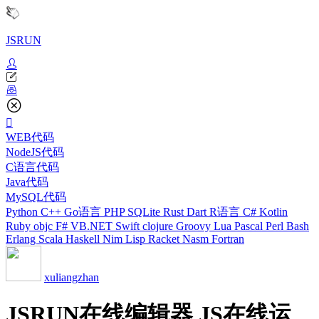
JSRUN
WEB代码
NodeJS代码
C语言代码
Java代码
MySQL代码
Python
C++
Go语言
PHP
SQLite
Rust
Dart
R语言
C#
Kotlin
Ruby
objc
F#
VB.NET
Swift
clojure
Groovy
Lua
Pascal
Perl
Bash
Erlang
Scala
Haskell
Nim
Lisp
Racket
Nasm
Fortran
xuliangzhan
JSRUN在线编辑器 JS在线运