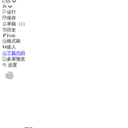
CSS
JS

运行
保存

草稿（1）
历史

Fork

格式刷

嵌入
下载代码

多屏预览

设置