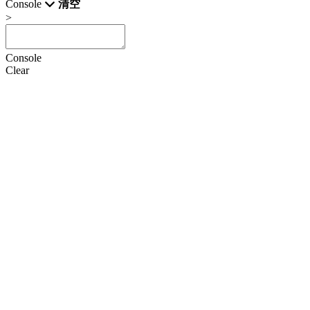
Console
清空
>
Console
Clear
HTML
CSS
JS
设置
语言
Doctype