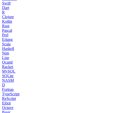
Swift
Dart
R
Clojure
Kotlin
Rust
Pascal
Perl
Erlang
Scala
Haskell
Nim
Lisp
Ocaml
Racket
MySQL
SQLite
NASM
D
Fortran
TypeScript
ReScript
Elixir
Octave
Basic