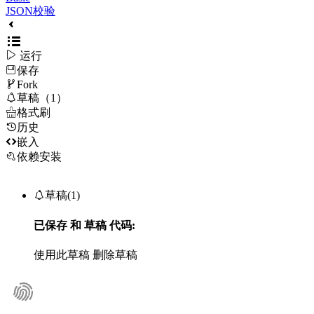
JSON校验

运行
保存

Fork

草稿（1）

格式刷
历史

嵌入
依赖安装

草稿(1)
已保存
和
草稿
代码:
使用此草稿
删除草稿