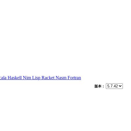
cala
Haskell
Nim
Lisp
Racket
Nasm
Fortran
版本：