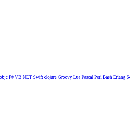
objc
F#
VB.NET
Swift
clojure
Groovy
Lua
Pascal
Perl
Bash
Erlang
S