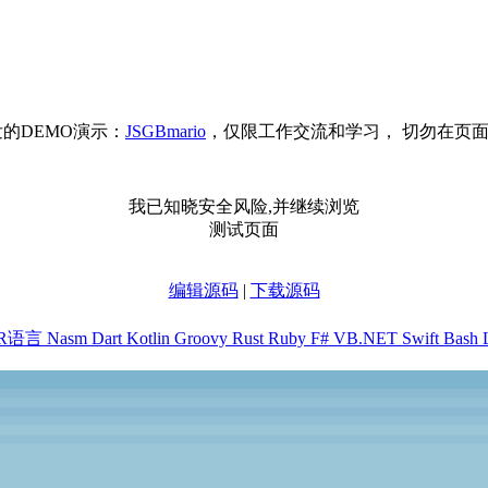
的DEMO演示：
JSGBmario
，仅限工作交流和学习， 切勿在页
我已知晓安全风险,并继续浏览
测试页面
编辑源码
|
下载源码
R语言
Nasm
Dart
Kotlin
Groovy
Rust
Ruby
F#
VB.NET
Swift
Bash