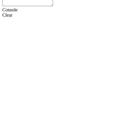
Console
Clear
HTML
CSS
JS
设置
语言
Doctype
选项