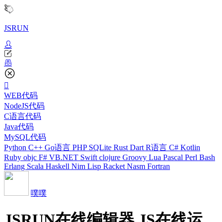
JSRUN
WEB代码
NodeJS代码
C语言代码
Java代码
MySQL代码
Python
C++
Go语言
PHP
SQLite
Rust
Dart
R语言
C#
Kotlin
Ruby
objc
F#
VB.NET
Swift
clojure
Groovy
Lua
Pascal
Perl
Bash
Erlang
Scala
Haskell
Nim
Lisp
Racket
Nasm
Fortran
噗噗
JSRUN在线编辑器 JS在线运