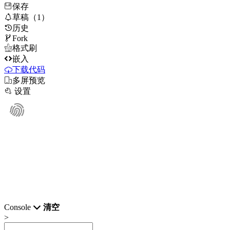
保存

草稿（1）
历史

Fork

格式刷

嵌入
下载代码

多屏预览

设置
Console
清空
>