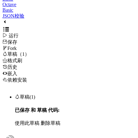
Octave
Basic
JSON校验

运行
保存

Fork

草稿（1）

格式刷
历史

嵌入
依赖安装

草稿(1)
已保存
和
草稿
代码:
使用此草稿
删除草稿