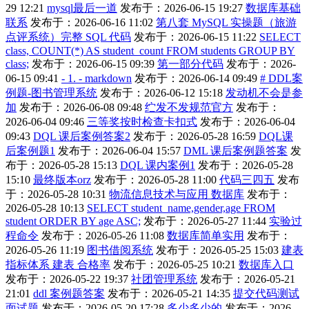
29 12:21
mysql最后一道
发布于：2026-06-15 19:27
数据库基础
联系
发布于：2026-06-16 11:02
第八套 MySQL 实操题（旅游
点评系统）完整 SQL 代码
发布于：2026-06-15 11:22
SELECT
class, COUNT(*) AS student_count FROM students GROUP BY
class;
发布于：2026-06-15 09:39
第一部分代码
发布于：2026-
06-15 09:41
- 1. - markdown
发布于：2026-06-14 09:49
# DDL案
例题-图书管理系统
发布于：2026-06-12 15:18
发动机不会是参
加
发布于：2026-06-08 09:48
纻发不发规范官方
发布于：
2026-06-04 09:46
三等奖按时检查卡扣式
发布于：2026-06-04
09:43
DQL 课后案例答案2
发布于：2026-05-28 16:59
DQL课
后案例题1
发布于：2026-06-04 15:57
DML 课后案例题答案
发
布于：2026-05-28 15:13
DQL 课内案例1
发布于：2026-05-28
15:10
最终版本orz
发布于：2026-05-28 11:00
代码三四五
发布
于：2026-05-28 10:31
物流信息技术与应用 数据库
发布于：
2026-05-28 10:13
SELECT student_name,gender,age FROM
student ORDER BY age ASC;
发布于：2026-05-27 11:44
实验过
程命令
发布于：2026-05-26 11:08
数据库简单实用
发布于：
2026-05-26 11:19
图书借阅系统
发布于：2026-05-25 15:03
建表
指标体系 建表 合格率
发布于：2026-05-25 10:21
数据库入口
发布于：2026-05-22 19:37
社团管理系统
发布于：2026-05-21
21:01
ddl 案例题答案
发布于：2026-05-21 14:35
提交代码测试
面试题
发布于：2026-05-20 17:28
多少多少的
发布于：2026-