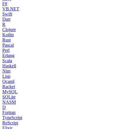
F#
VB.NET
Swift
Dart
R
Clojure
Kotlin
Rust
Pascal
Perl
Erlang
Scala
Haskell
Nim
Lisp
Ocaml
Racket
MySQL
SQLite
NASM
D
Fortran
TypeScript
ReScript
Elixir