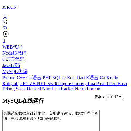
JSRUN
WEB代码
NodeJS代码
C语言代码
Java代码
MySQL代码
Python
C++
Go语言
PHP
SQLite
Rust
Dart
R语言
C#
Kotlin
Ruby
objc
F#
VB.NET
Swift
clojure
Groovy
Lua
Pascal
Perl
Bash
Erlang
Scala
Haskell
Nim
Lisp
Racket
Nasm
Fortran
版本：
MySQL在线运行