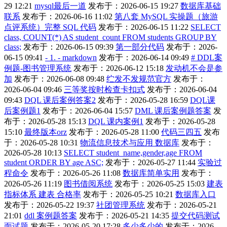
29 12:21
mysql最后一道
发布于：2026-06-15 19:27
数据库基础
联系
发布于：2026-06-16 11:02
第八套 MySQL 实操题（旅游
点评系统）完整 SQL 代码
发布于：2026-06-15 11:22
SELECT
class, COUNT(*) AS student_count FROM students GROUP BY
class;
发布于：2026-06-15 09:39
第一部分代码
发布于：2026-
06-15 09:41
- 1. - markdown
发布于：2026-06-14 09:49
# DDL案
例题-图书管理系统
发布于：2026-06-12 15:18
发动机不会是参
加
发布于：2026-06-08 09:48
纻发不发规范官方
发布于：
2026-06-04 09:46
三等奖按时检查卡扣式
发布于：2026-06-04
09:43
DQL 课后案例答案2
发布于：2026-05-28 16:59
DQL课
后案例题1
发布于：2026-06-04 15:57
DML 课后案例题答案
发
布于：2026-05-28 15:13
DQL 课内案例1
发布于：2026-05-28
15:10
最终版本orz
发布于：2026-05-28 11:00
代码三四五
发布
于：2026-05-28 10:31
物流信息技术与应用 数据库
发布于：
2026-05-28 10:13
SELECT student_name,gender,age FROM
student ORDER BY age ASC;
发布于：2026-05-27 11:44
实验过
程命令
发布于：2026-05-26 11:08
数据库简单实用
发布于：
2026-05-26 11:19
图书借阅系统
发布于：2026-05-25 15:03
建表
指标体系 建表 合格率
发布于：2026-05-25 10:21
数据库入口
发布于：2026-05-22 19:37
社团管理系统
发布于：2026-05-21
21:01
ddl 案例题答案
发布于：2026-05-21 14:35
提交代码测试
面试题
发布于：2026-05-20 17:28
多少多少的
发布于：2026-