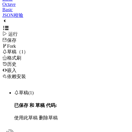
Octave
Basic
JSON校验

运行
保存

Fork

草稿（1）

格式刷
历史

嵌入
依赖安装

草稿(1)
已保存
和
草稿
代码:
使用此草稿
删除草稿