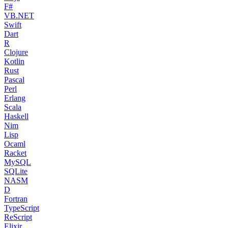
F#
VB.NET
Swift
Dart
R
Clojure
Kotlin
Rust
Pascal
Perl
Erlang
Scala
Haskell
Nim
Lisp
Ocaml
Racket
MySQL
SQLite
NASM
D
Fortran
TypeScript
ReScript
Elixir