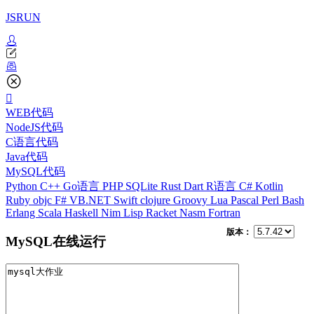
JSRUN
WEB代码
NodeJS代码
C语言代码
Java代码
MySQL代码
Python
C++
Go语言
PHP
SQLite
Rust
Dart
R语言
C#
Kotlin
Ruby
objc
F#
VB.NET
Swift
clojure
Groovy
Lua
Pascal
Perl
Bash
Erlang
Scala
Haskell
Nim
Lisp
Racket
Nasm
Fortran
版本：
MySQL在线运行