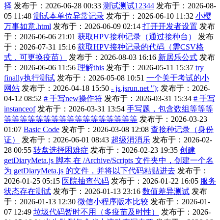
择
发布于：2026-06-28 00:33
测试测试12344
发布于：2026-08-
05 11:48
测试本单位异常记录
发布于：2026-06-10 11:32
小樱
万事如意.html
发布于：2026-06-09 02:14
打开开发者设置
发布
于：2026-06-06 21:01
获取HPV接种记录（通过接种台）
发布
于：2026-07-31 15:16
获取HPV接种记录的代码（需CSV格
式，可更换疫苗）
发布于：2026-08-03 16:16
新居乐公式
发布
于：2026-06-06 11:56
理解this
发布于：2026-05-11 15:37
try
finally执行测试
发布于：2026-05-08 10:51
一个关于考试的小
网站
发布于：2026-04-18 15:50
- js.jsrun.net ");
发布于：2026-
04-12 08:52
# 手写new操作符
发布于：2026-03-31 15:34
# 手写
instanceof
发布于：2026-03-31 13:54
手写题，包含数组等等等
等等等等等等等等等等等等等等等等等
发布于：2026-03-23
01:07
Basic Code
发布于：2026-03-08 12:08
查接种记录（身份
证）
发布于：2026-06-01 08:43
超级消消乐
发布于：2026-02-
28 00:55
转盘选择困难症
发布于：2026-02-23 19:35
创建
getDiaryMeta.js 脚本 在 /Archive/Scripts 文件夹中，创建一个名
为 getDiaryMeta.js 的文件，并将以下代码粘贴进去
发布于：
2026-01-25 05:15
医院抽查代码
发布于：2026-01-22 16:05
服务
状态存在测试
发布于：2026-01-13 23:16
数值差异测试
发布
于：2026-01-13 12:30
微信小程序版本比较
发布于：2026-01-
07 12:49
垃圾代码暂时不用（多疫苗及时性）
发布于：2026-