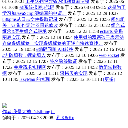
01-05 16:01
出生队列包含省内流动查漏专项
发布于：2026-06-
01 16:48
省系统报表js代码
发布于：2026-08-03 09:15
这是为了
学习加JavaScript呃编写的申请。
发布于：2025-12-29 10:37
u8bpms从日志文件提取记录
发布于：2025-12-25 10:56
闭包相
关---var制作定时器问题修改
发布于：2025-12-25 16:22
组合式
继承&寄生组合式继承
发布于：2025-12-23 11:58
echarts 关系
图表实现
发布于：2025-12-19 18:54
使用树的双亲孩子表示法
存储多级标签，实现多级标签的正逆向快速查找。
发布于：
2025-12-19 10:58
//编码问题 AB转换
发布于：2025-12-16 19:33
//方阵填数，螺旋填入
发布于：2025-12-16 19:06
web socket
发
布于：2025-12-15 17:07
签名验签验证
发布于：2025-12-11
17:22
并发请求实现啊
发布于：2025-12-11 14:52
数组转树数
据
发布于：2025-12-11 11:11
深拷贝的实现
发布于：2025-12-
10 11:45
lazyMan 的实现
发布于：2025-12-10 11:13
[更多]
作者
我是大神（sisihong）
编辑于：2026-04-23 20:08

K8rKp