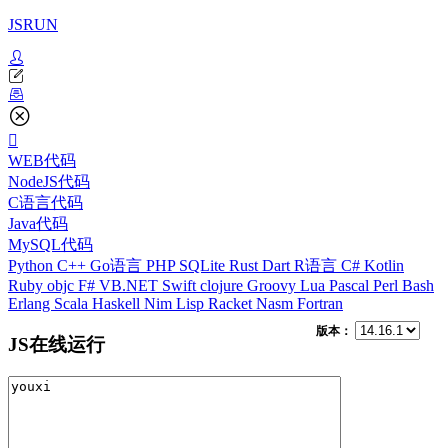
JSRUN
WEB代码
NodeJS代码
C语言代码
Java代码
MySQL代码
Python
C++
Go语言
PHP
SQLite
Rust
Dart
R语言
C#
Kotlin
Ruby
objc
F#
VB.NET
Swift
clojure
Groovy
Lua
Pascal
Perl
Bash
Erlang
Scala
Haskell
Nim
Lisp
Racket
Nasm
Fortran
版本：
JS在线运行