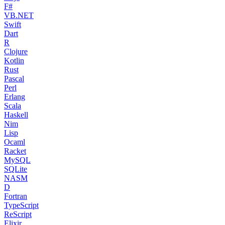
F#
VB.NET
Swift
Dart
R
Clojure
Kotlin
Rust
Pascal
Perl
Erlang
Scala
Haskell
Nim
Lisp
Ocaml
Racket
MySQL
SQLite
NASM
D
Fortran
TypeScript
ReScript
Elixir