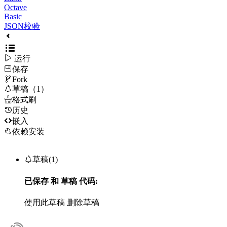
Octave
Basic
JSON校验

运行
保存

Fork

草稿（1）

格式刷
历史

嵌入
依赖安装

草稿(1)
已保存
和
草稿
代码:
使用此草稿
删除草稿