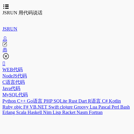
JSRUN 用代码说话
JSRUN
WEB代码
NodeJS代码
C语言代码
Java代码
MySQL代码
Python
C++
Go语言
PHP
SQLite
Rust
Dart
R语言
C#
Kotlin
Ruby
objc
F#
VB.NET
Swift
clojure
Groovy
Lua
Pascal
Perl
Bash
Erlang
Scala
Haskell
Nim
Lisp
Racket
Nasm
Fortran