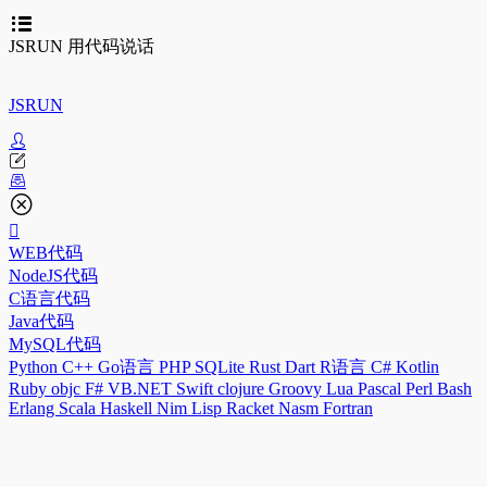
JSRUN 用代码说话
JSRUN
WEB代码
NodeJS代码
C语言代码
Java代码
MySQL代码
Python
C++
Go语言
PHP
SQLite
Rust
Dart
R语言
C#
Kotlin
Ruby
objc
F#
VB.NET
Swift
clojure
Groovy
Lua
Pascal
Perl
Bash
Erlang
Scala
Haskell
Nim
Lisp
Racket
Nasm
Fortran