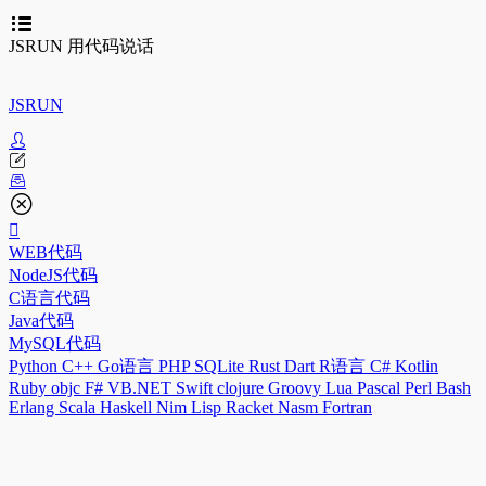
JSRUN 用代码说话
JSRUN
WEB代码
NodeJS代码
C语言代码
Java代码
MySQL代码
Python
C++
Go语言
PHP
SQLite
Rust
Dart
R语言
C#
Kotlin
Ruby
objc
F#
VB.NET
Swift
clojure
Groovy
Lua
Pascal
Perl
Bash
Erlang
Scala
Haskell
Nim
Lisp
Racket
Nasm
Fortran