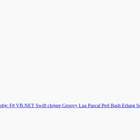
objc
F#
VB.NET
Swift
clojure
Groovy
Lua
Pascal
Perl
Bash
Erlang
S