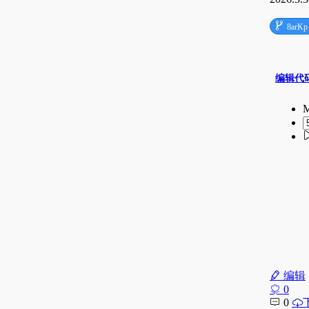

8arKp
编辑
0
0