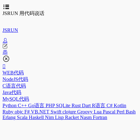
JSRUN 用代码说话
JSRUN
WEB代码
NodeJS代码
C语言代码
Java代码
MySQL代码
Python
C++
Go语言
PHP
SQLite
Rust
Dart
R语言
C#
Kotlin
Ruby
objc
F#
VB.NET
Swift
clojure
Groovy
Lua
Pascal
Perl
Bash
Erlang
Scala
Haskell
Nim
Lisp
Racket
Nasm
Fortran