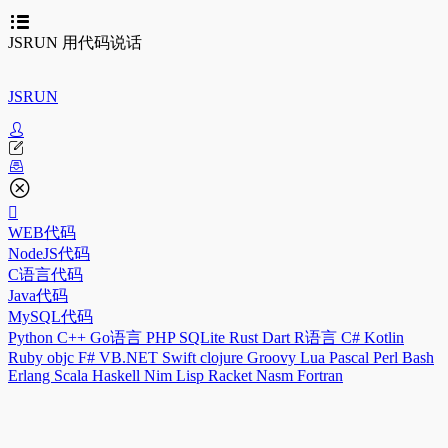
JSRUN 用代码说话
JSRUN
WEB代码
NodeJS代码
C语言代码
Java代码
MySQL代码
Python
C++
Go语言
PHP
SQLite
Rust
Dart
R语言
C#
Kotlin
Ruby
objc
F#
VB.NET
Swift
clojure
Groovy
Lua
Pascal
Perl
Bash
Erlang
Scala
Haskell
Nim
Lisp
Racket
Nasm
Fortran