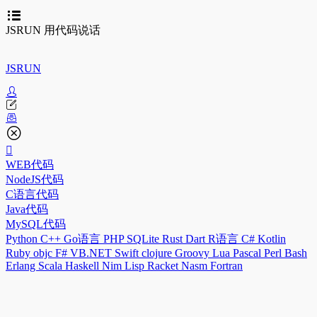
JSRUN 用代码说话
JSRUN
WEB代码
NodeJS代码
C语言代码
Java代码
MySQL代码
Python
C++
Go语言
PHP
SQLite
Rust
Dart
R语言
C#
Kotlin
Ruby
objc
F#
VB.NET
Swift
clojure
Groovy
Lua
Pascal
Perl
Bash
Erlang
Scala
Haskell
Nim
Lisp
Racket
Nasm
Fortran