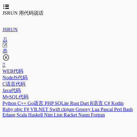
JSRUN 用代码说话
JSRUN
WEB代码
NodeJS代码
C语言代码
Java代码
MySQL代码
Python
C++
Go语言
PHP
SQLite
Rust
Dart
R语言
C#
Kotlin
Ruby
objc
F#
VB.NET
Swift
clojure
Groovy
Lua
Pascal
Perl
Bash
Erlang
Scala
Haskell
Nim
Lisp
Racket
Nasm
Fortran