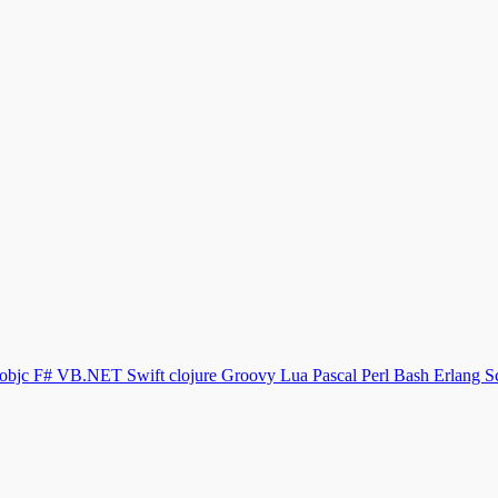
objc
F#
VB.NET
Swift
clojure
Groovy
Lua
Pascal
Perl
Bash
Erlang
S