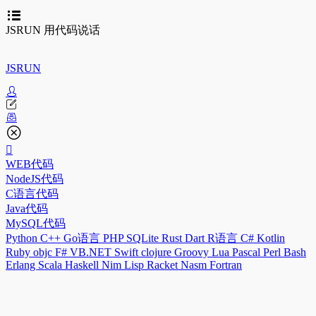
JSRUN 用代码说话
JSRUN
WEB代码
NodeJS代码
C语言代码
Java代码
MySQL代码
Python
C++
Go语言
PHP
SQLite
Rust
Dart
R语言
C#
Kotlin
Ruby
objc
F#
VB.NET
Swift
clojure
Groovy
Lua
Pascal
Perl
Bash
Erlang
Scala
Haskell
Nim
Lisp
Racket
Nasm
Fortran