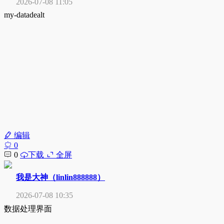
2026-07-08 11:05
my-datadealt
编辑
0
0
下载
全屏
我是大神（linlin888888）
2026-07-08 10:35
数据处理界面