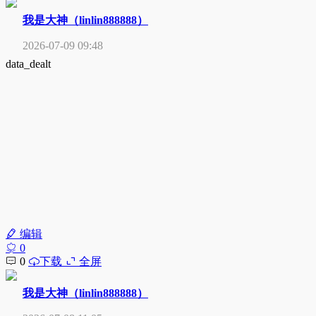
我是大神（linlin888888）
2026-07-09 09:48
data_dealt
编辑
0
0
下载
全屏
我是大神（linlin888888）