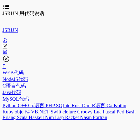
JSRUN 用代码说话
JSRUN
WEB代码
NodeJS代码
C语言代码
Java代码
MySQL代码
Python
C++
Go语言
PHP
SQLite
Rust
Dart
R语言
C#
Kotlin
Ruby
objc
F#
VB.NET
Swift
clojure
Groovy
Lua
Pascal
Perl
Bash
Erlang
Scala
Haskell
Nim
Lisp
Racket
Nasm
Fortran