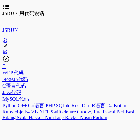
JSRUN 用代码说话
JSRUN
WEB代码
NodeJS代码
C语言代码
Java代码
MySQL代码
Python
C++
Go语言
PHP
SQLite
Rust
Dart
R语言
C#
Kotlin
Ruby
objc
F#
VB.NET
Swift
clojure
Groovy
Lua
Pascal
Perl
Bash
Erlang
Scala
Haskell
Nim
Lisp
Racket
Nasm
Fortran