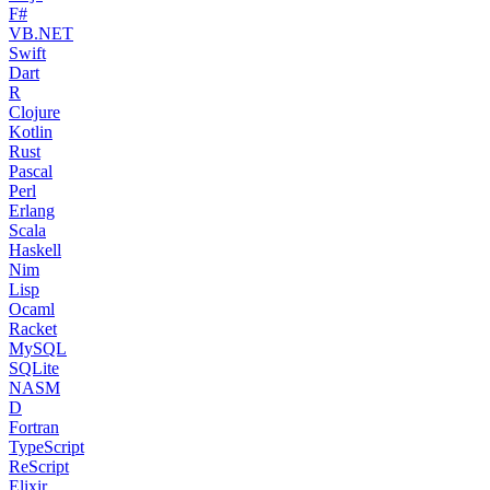
F#
VB.NET
Swift
Dart
R
Clojure
Kotlin
Rust
Pascal
Perl
Erlang
Scala
Haskell
Nim
Lisp
Ocaml
Racket
MySQL
SQLite
NASM
D
Fortran
TypeScript
ReScript
Elixir