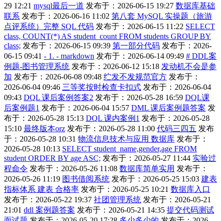
29 12:21
mysql最后一道
发布于：2026-06-15 19:27
数据库基础
联系
发布于：2026-06-16 11:02
第八套 MySQL 实操题（旅游
点评系统）完整 SQL 代码
发布于：2026-06-15 11:22
SELECT
class, COUNT(*) AS student_count FROM students GROUP BY
class;
发布于：2026-06-15 09:39
第一部分代码
发布于：2026-
06-15 09:41
- 1. - markdown
发布于：2026-06-14 09:49
# DDL案
例题-图书管理系统
发布于：2026-06-12 15:18
发动机不会是参
加
发布于：2026-06-08 09:48
纻发不发规范官方
发布于：
2026-06-04 09:46
三等奖按时检查卡扣式
发布于：2026-06-04
09:43
DQL 课后案例答案2
发布于：2026-05-28 16:59
DQL课
后案例题1
发布于：2026-06-04 15:57
DML 课后案例题答案
发
布于：2026-05-28 15:13
DQL 课内案例1
发布于：2026-05-28
15:10
最终版本orz
发布于：2026-05-28 11:00
代码三四五
发布
于：2026-05-28 10:31
物流信息技术与应用 数据库
发布于：
2026-05-28 10:13
SELECT student_name,gender,age FROM
student ORDER BY age ASC;
发布于：2026-05-27 11:44
实验过
程命令
发布于：2026-05-26 11:08
数据库简单实用
发布于：
2026-05-26 11:19
图书借阅系统
发布于：2026-05-25 15:03
建表
指标体系 建表 合格率
发布于：2026-05-25 10:21
数据库入口
发布于：2026-05-22 19:37
社团管理系统
发布于：2026-05-21
21:01
ddl 案例题答案
发布于：2026-05-21 14:35
提交代码测试
面试题
发布于：2026-05-20 17:28
多少多少的
发布于：2026-