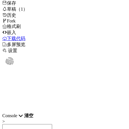
保存

草稿（1）
历史

Fork

格式刷

嵌入
下载代码

多屏预览

设置
Console
清空
>