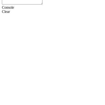
Console
Clear
HTML
CSS
JS
设置
语言
Doctype
选项