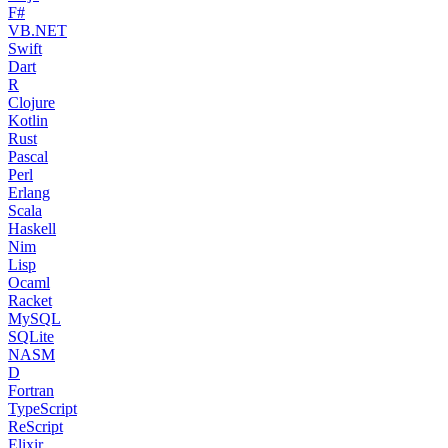
F#
VB.NET
Swift
Dart
R
Clojure
Kotlin
Rust
Pascal
Perl
Erlang
Scala
Haskell
Nim
Lisp
Ocaml
Racket
MySQL
SQLite
NASM
D
Fortran
TypeScript
ReScript
Elixir