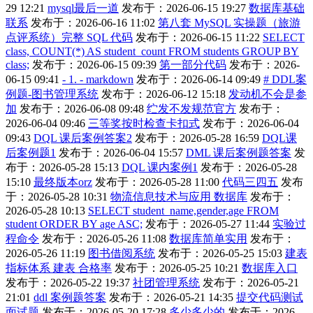
29 12:21
mysql最后一道
发布于：2026-06-15 19:27
数据库基础
联系
发布于：2026-06-16 11:02
第八套 MySQL 实操题（旅游
点评系统）完整 SQL 代码
发布于：2026-06-15 11:22
SELECT
class, COUNT(*) AS student_count FROM students GROUP BY
class;
发布于：2026-06-15 09:39
第一部分代码
发布于：2026-
06-15 09:41
- 1. - markdown
发布于：2026-06-14 09:49
# DDL案
例题-图书管理系统
发布于：2026-06-12 15:18
发动机不会是参
加
发布于：2026-06-08 09:48
纻发不发规范官方
发布于：
2026-06-04 09:46
三等奖按时检查卡扣式
发布于：2026-06-04
09:43
DQL 课后案例答案2
发布于：2026-05-28 16:59
DQL课
后案例题1
发布于：2026-06-04 15:57
DML 课后案例题答案
发
布于：2026-05-28 15:13
DQL 课内案例1
发布于：2026-05-28
15:10
最终版本orz
发布于：2026-05-28 11:00
代码三四五
发布
于：2026-05-28 10:31
物流信息技术与应用 数据库
发布于：
2026-05-28 10:13
SELECT student_name,gender,age FROM
student ORDER BY age ASC;
发布于：2026-05-27 11:44
实验过
程命令
发布于：2026-05-26 11:08
数据库简单实用
发布于：
2026-05-26 11:19
图书借阅系统
发布于：2026-05-25 15:03
建表
指标体系 建表 合格率
发布于：2026-05-25 10:21
数据库入口
发布于：2026-05-22 19:37
社团管理系统
发布于：2026-05-21
21:01
ddl 案例题答案
发布于：2026-05-21 14:35
提交代码测试
面试题
发布于：2026-05-20 17:28
多少多少的
发布于：2026-