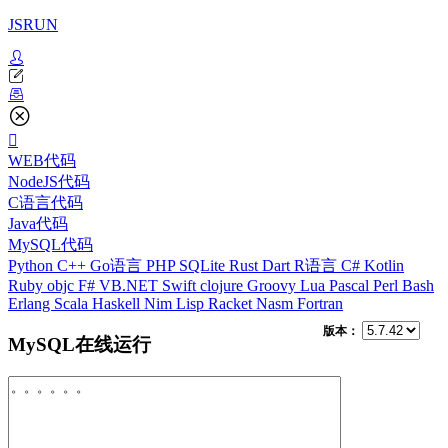
JSRUN
WEB代码
NodeJS代码
C语言代码
Java代码
MySQL代码
Python
C++
Go语言
PHP
SQLite
Rust
Dart
R语言
C#
Kotlin
Ruby
objc
F#
VB.NET
Swift
clojure
Groovy
Lua
Pascal
Perl
Bash
Erlang
Scala
Haskell
Nim
Lisp
Racket
Nasm
Fortran
版本：
MySQL在线运行