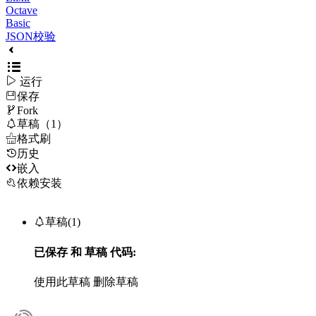
Octave
Basic
JSON校验

运行
保存

Fork

草稿（1）

格式刷
历史

嵌入
依赖安装

草稿(1)
已保存
和
草稿
代码:
使用此草稿
删除草稿