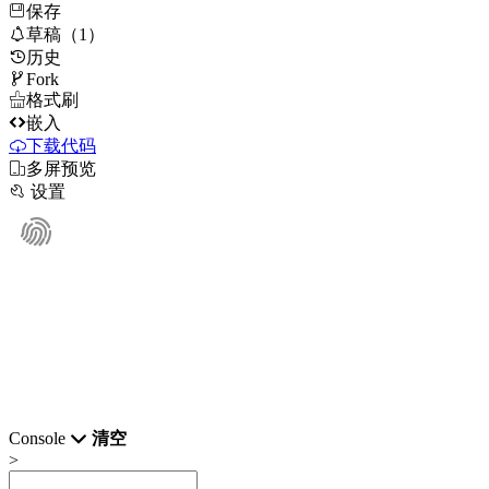
保存

草稿（1）
历史

Fork

格式刷

嵌入
下载代码

多屏预览

设置
Console
清空
>