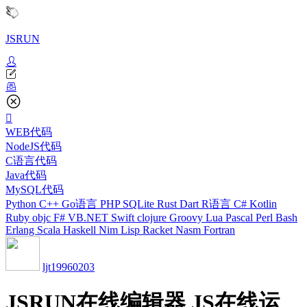
JSRUN
WEB代码
NodeJS代码
C语言代码
Java代码
MySQL代码
Python
C++
Go语言
PHP
SQLite
Rust
Dart
R语言
C#
Kotlin
Ruby
objc
F#
VB.NET
Swift
clojure
Groovy
Lua
Pascal
Perl
Bash
Erlang
Scala
Haskell
Nim
Lisp
Racket
Nasm
Fortran
ljt19960203
JSRUN在线编辑器 JS在线运