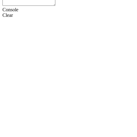
Console
Clear
HTML
CSS
JS
设置
语言
Doctype
选项